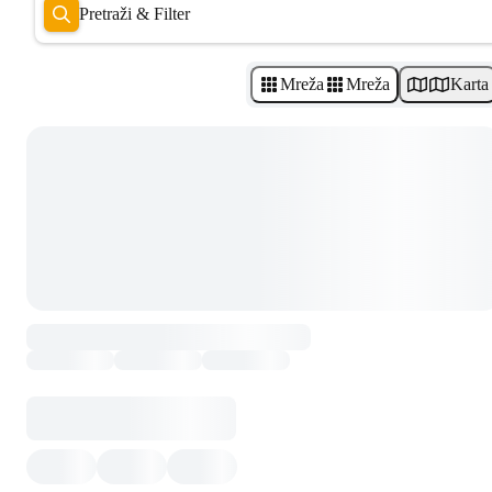
Pretraži & Filter
Mreža
Mreža
Karta