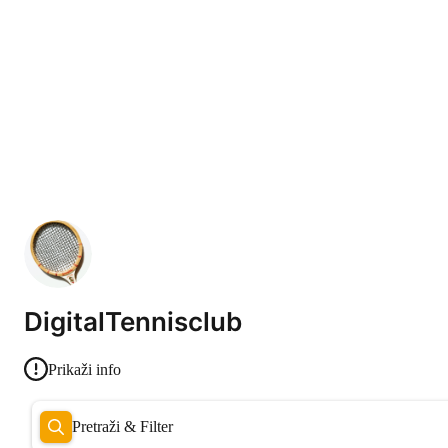
DigitalTennisclub
Prikaži info
Pretraži & Filter