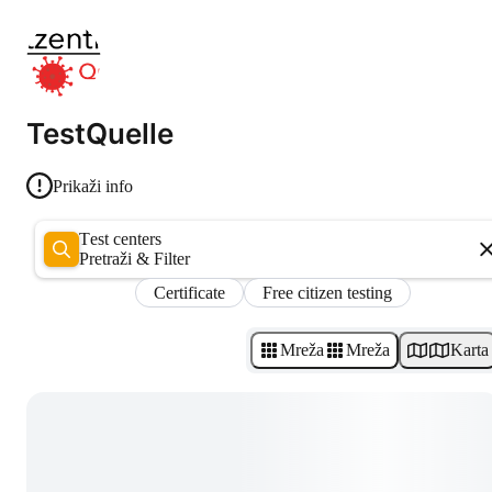
TestQuelle
Prikaži info
Test centers
Pretraži & Filter
Certificate
Free citizen testing
Mreža
Mreža
Karta