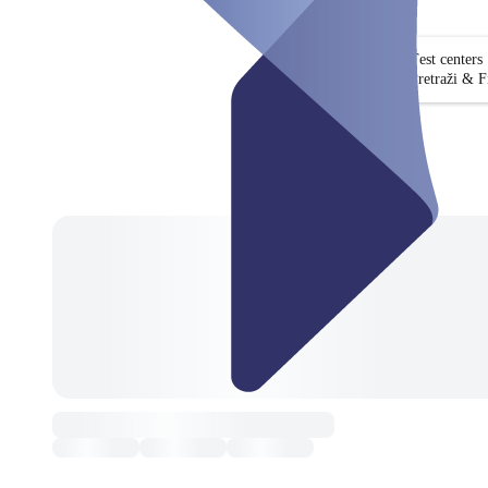
Test centers
Pretraži & Fi