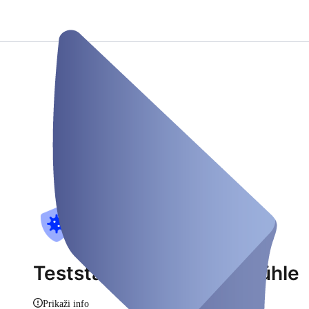
Teststation zur Grafenmühle
Prikaži info