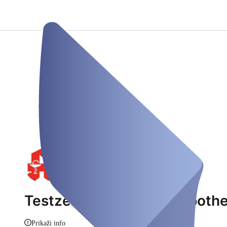
Testzentrum Felsberg Apoth
Prikaži info