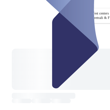
Test centers
Pretraži & Fi