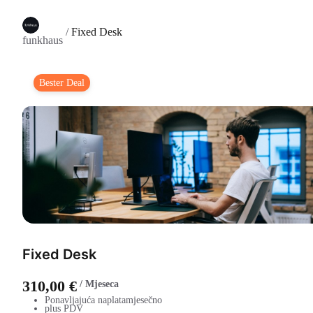
/
Fixed Desk
funkhaus
Bester Deal
Fixed Desk
310,00 €
/
Mjeseca
Ponavljajuća naplata
mjesečno
plus PDV