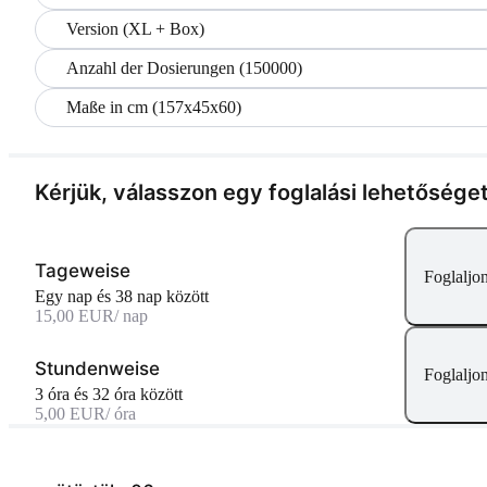
Version (XL + Box)
Anzahl der Dosierungen (150000)
Maße in cm (157x45x60)
Kérjük, válasszon egy foglalási lehetősége
Tageweise
Foglaljo
egy nap és 38 nap között
15,00 EUR
/ nap
Stundenweise
Foglaljo
3 óra és 32 óra között
5,00 EUR
/ óra