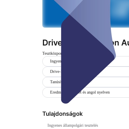
Drive-in Teststation 
Tesztközpont
Zárva
Ingyenes állampolgári tesztelés
Drive-In
Tanúsítvány
Eredmények német és angol nyelven
Tulajdonságok
Ingyenes állampolgári tesztelés