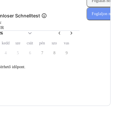
Foglalás hozzáadása
Foglaljon most
nloser Schnelltest
rc
UR
26
kedd
sze
csüt
pén
szo
vas
4
5
6
7
8
9
lérhető időpont.