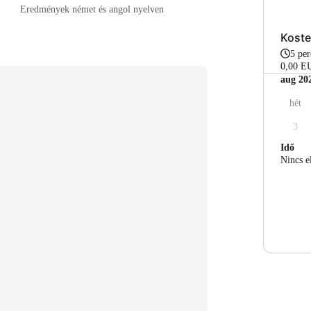
Eredmények német és angol nyelven
Koste
5 pe
0,00 E
aug 20
hét
3
Idő
Nincs e