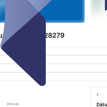
Augustdorf - ID28279
Dátu
Drive-In