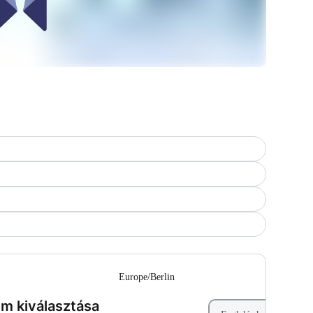
--
Europe/Berlin
(Lépés 1 a 2-ból)
m kiválasztása