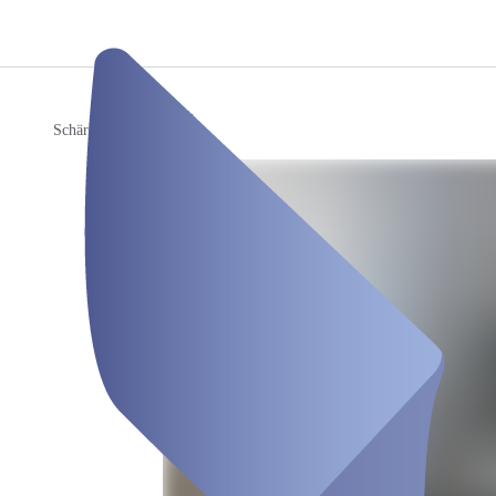
/
Flex-Desk
Schärhaus