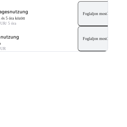
tagesnutzung
Foglaljon most
a és 5 óra között
EUR
/ 5 óra
snutzung
Foglaljon most
p
EUR