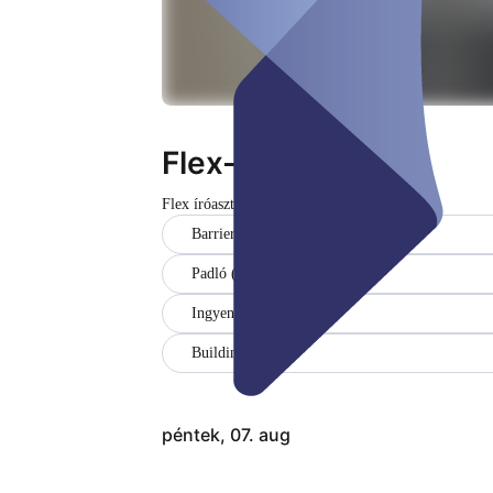
Flex-Desk
Flex íróasztal
Zárva
Barrier-free
Padló (EG)
Ingyenes WiFi
Building (1)
péntek, 07. aug