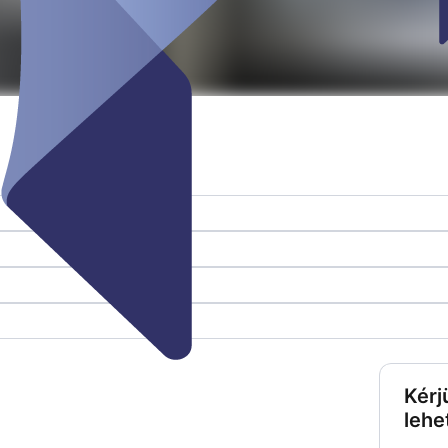
Kérj
lehe