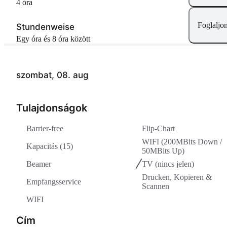
4 óra
Foglaljo
Stundenweise
egy óra és 8 óra között
szombat, 08. aug
Tulajdonságok
Barrier-free
Flip-Chart
WIFI (200MBits Down /
Kapacitás (15)
50MBits Up)
Beamer
TV
(nincs jelen)
Drucken, Kopieren &
Empfangsservice
Scannen
WIFI
Cím