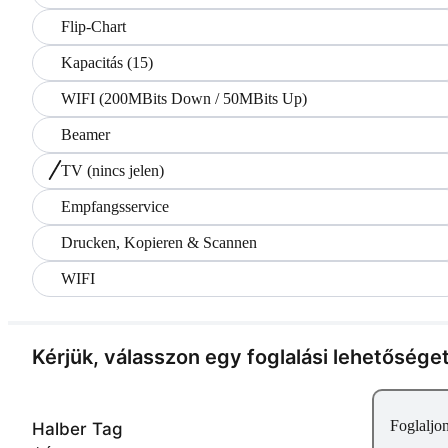
Flip-Chart
Kapacitás (15)
WIFI (200MBits Down / 50MBits Up)
Beamer
TV
(nincs jelen)
Empfangsservice
Drucken, Kopieren & Scannen
WIFI
Kérjük, válasszon egy foglalási lehetősége
Foglaljo
Halber Tag