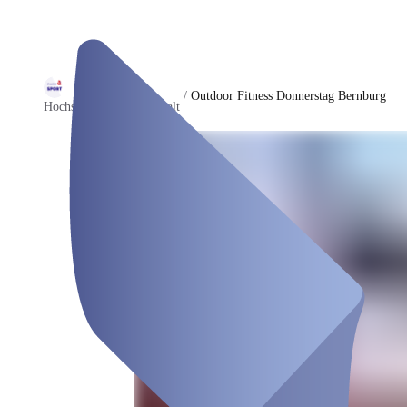
/
Outdoor Fitness Donnerstag Bernburg
Hochschulsport HS Anhalt