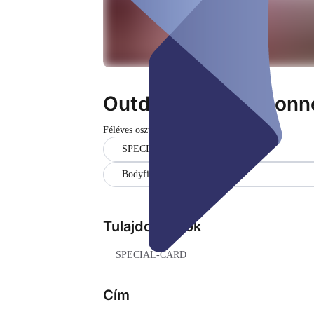
Outdoor Fitness Donn
Féléves osztály
SPECIAL-CARD
Bodyfitness
Tulajdonságok
SPECIAL-CARD
Cím