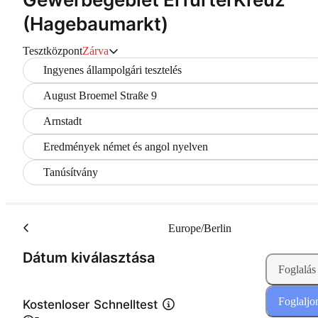
(Hagebaumarkt)
Tesztközpont
Zárva
Ingyenes állampolgári tesztelés
August Broemel Straße 9
Arnstadt
Eredmények német és angol nyelven
Tanúsítvány
Europe/Berlin
(Lépés 1 a 2-ból)
Dátum kiválasztása
Foglalás
Foglaljo
Kostenloser Schnelltest