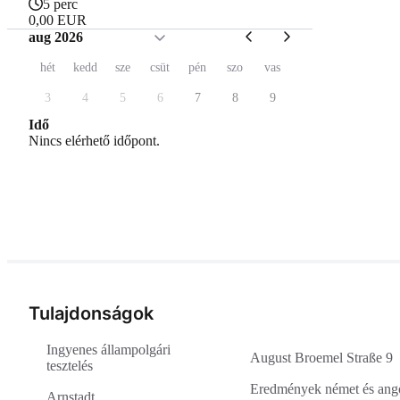
5 perc
0,00 EUR
aug 2026
hét
kedd
sze
csüt
pén
szo
vas
3
4
5
6
7
8
9
Idő
Nincs elérhető időpont.
Tulajdonságok
Ingyenes állampolgári
August Broemel Straße 9
tesztelés
Eredmények német és ang
Arnstadt