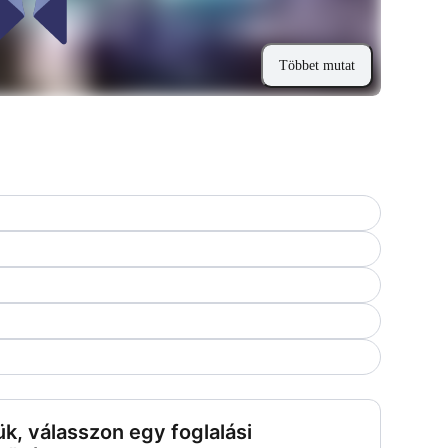
Többet mutat
ük, válasszon egy foglalási