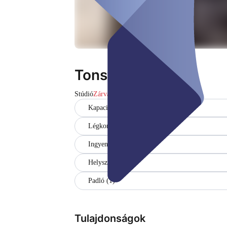
Tonstudio
Stúdió
Zárva
Kapacitás (4)
Légkondicionáló
Ingyenes WiFi
Helyszíni
Padló (1)
Tulajdonságok