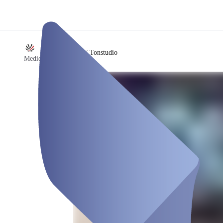
/
Tonstudio
MedienCampus Keck