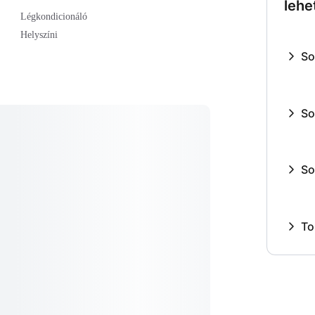
lehe
Légkondicionáló
Helyszíni
So
So
So
To