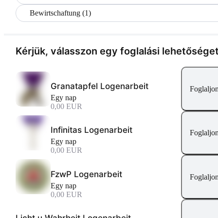
Bewirtschaftung (1)
Kérjük, válasszon egy foglalási lehetősége
Granatapfel Logenarbeit
Foglaljo
Egy nap
0,00 EUR
Infinitas Logenarbeit
Foglaljo
Egy nap
0,00 EUR
FzwP Logenarbeit
Foglaljo
Egy nap
0,00 EUR
Licht u Wahrheit Logenarbeit