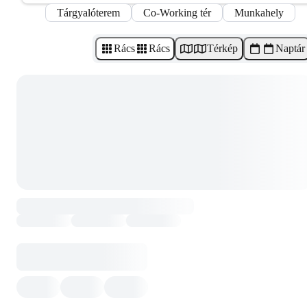
Tárgyalóterem
Co-Working tér
Munkahely
Rács
Rács
Térkép
Naptár