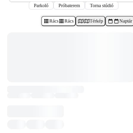
Parkoló
Próbaterem
Torna stúdió
Rács
Rács
Térkép
Naptár