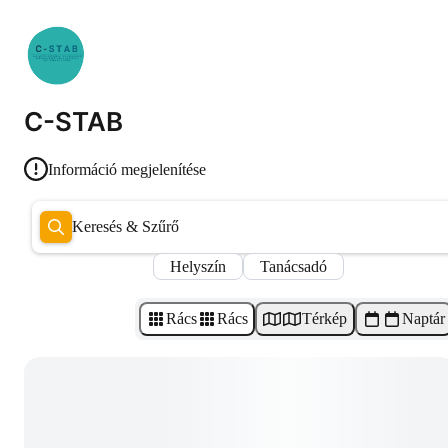
C-STAB
Információ megjelenítése
Keresés & Szűrő
Helyszín
Tanácsadó
Rács
Rács
Térkép
Naptár