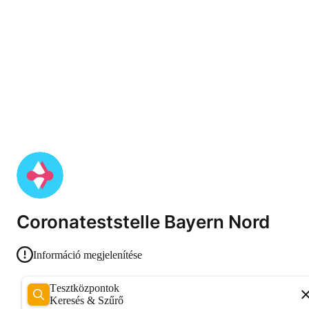
Coronateststelle Bayern Nord
Információ megjelenítése
Tesztközpontok
Keresés & Szűrő