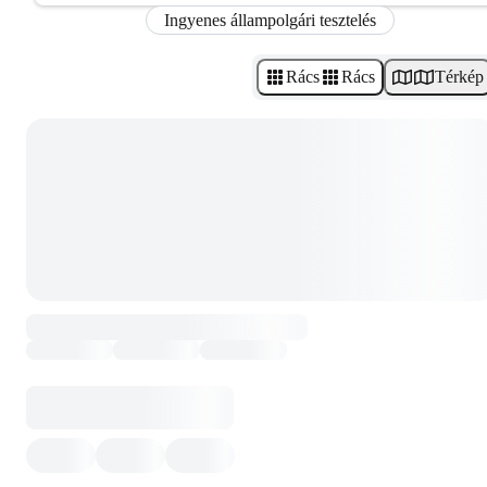
Ingyenes állampolgári tesztelés
Rács
Rács
Térkép