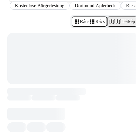
Kostenlose Bürgertestung
Dortmund Aplerbeck
Riese
Rács
Rács
Térkép