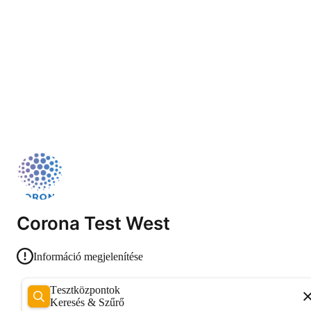
Corona Test West
Információ megjelenítése
Tesztközpontok
Keresés & Szűrő