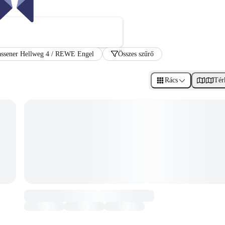
Massener Hellweg 4 / REWE Engel
Összes szűrő
Rács
Tér