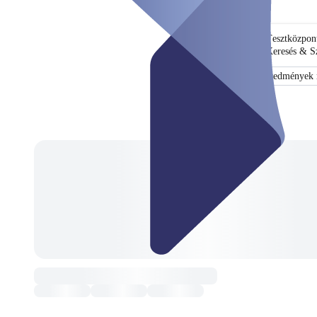
Tesztközpon
Keresés & S
Tanúsítvány
Eredmények n