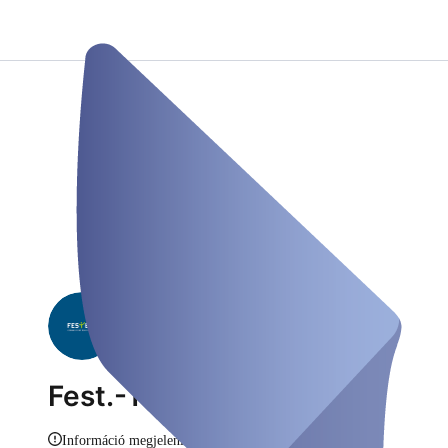
Fest.-Test
Információ megjelenítése