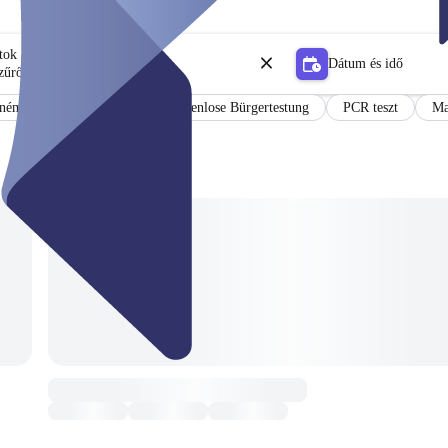
tok
Dátum és idő
zűrő
émet és angol nyelven
Kostenlose Bürgertestung
PCR teszt