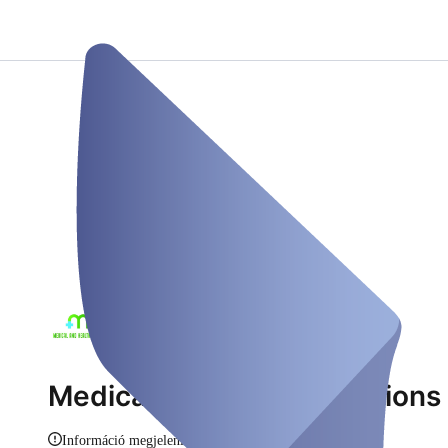
Medical and Health Solutions
Információ megjelenítése