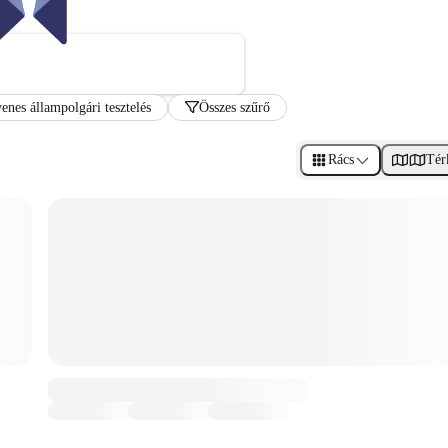
enes állampolgári tesztelés
Összes szűrő
Rács
Tér