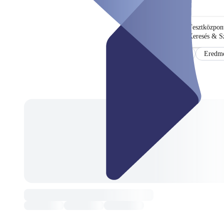
Tesztközpon
Keresés & S
Tanúsítvány
Eredmé