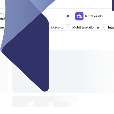
tok
Dátum és idő
zűrő
nyek német és angol nyelven
Drive-In
Mobil tesztállomás
Ingy