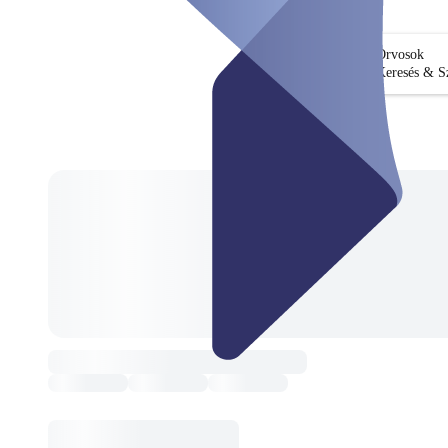
Orvosok
Keresés & S