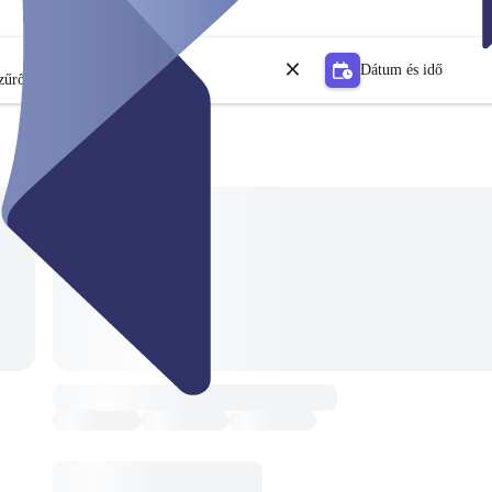
Dátum és idő
zűrő