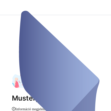
Musterpraxis Dr. Müller
Információ megjelenítése