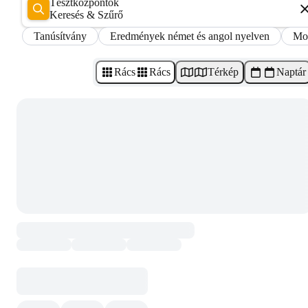
Tesztközpontok
Keresés & Szűrő
Tanúsítvány
Eredmények német és angol nyelven
Mob
Rács
Rács
Térkép
Naptár