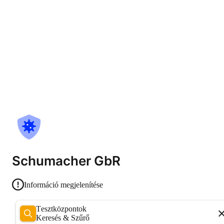
Schumacher GbR
Információ megjelenítése
Tesztközpontok
Keresés & Szűrő