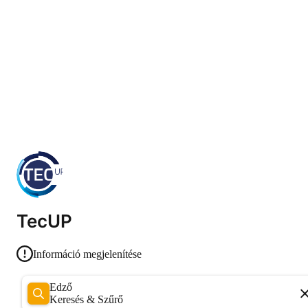
TecUP
Információ megjelenítése
Edző
Keresés & Szűrő