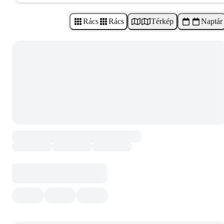
Rács
Rács
Térkép
Naptár