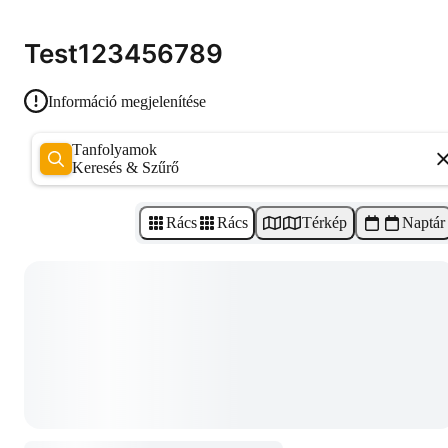
Test123456789
Információ megjelenítése
Tanfolyamok
Keresés & Szűrő
Rács
Rács
Térkép
Naptár