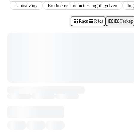
Tanúsítvány
Eredmények német és angol nyelven
Ing
Rács
Rács
Térkép