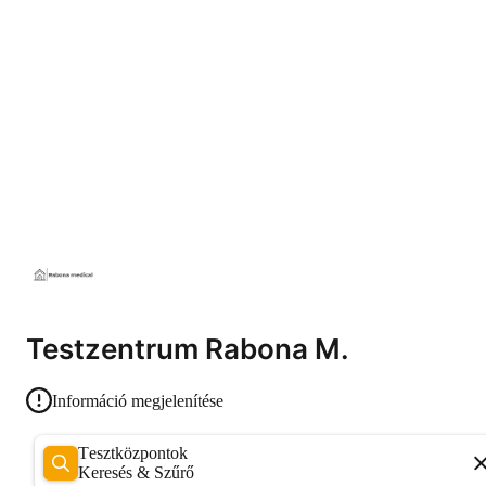
Testzentrum Rabona M.
Információ megjelenítése
Tesztközpontok
Keresés & Szűrő