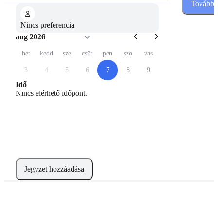
Tovább
Nincs preferencia
aug 2026
hét
kedd
sze
csüt
pén
szo
vas
3
4
5
6
7
8
9
Idő
Nincs elérhető időpont.
Jegyzet hozzáadása