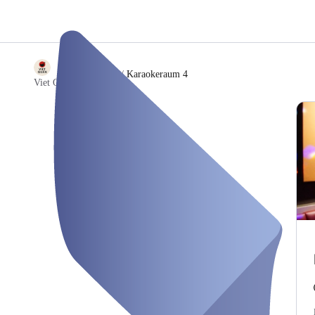
/
Karaokeraum 4
Viet Quan Restaurant