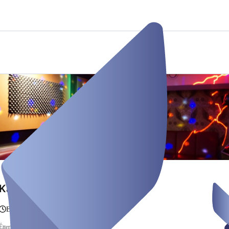
Karaokeraum 4
egy óra és 10 óra között
Éttermek