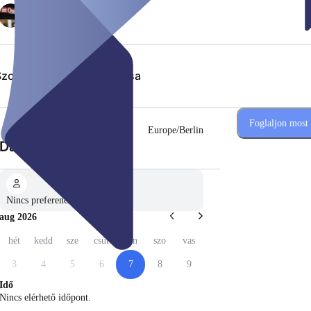
zolgáltatások hozzáadása
Foglaljon most
Europe/Berlin
(Lépés 1 a 2-ból)
Dátum kiválasztása
Nincs preferencia
aug 2026
hét
kedd
sze
csüt
pén
szo
vas
3
4
5
6
7
8
9
Idő
Nincs elérhető időpont.