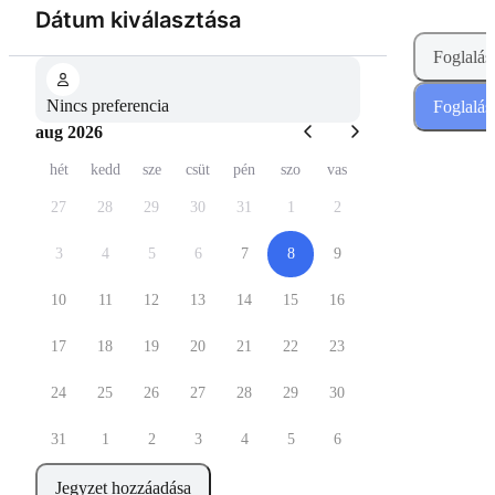
(Lépés 1 a 2-ból)
Dátum kiválasztása
Foglalás
Nincs preferencia
Foglalás
aug 2026
hét
kedd
sze
csüt
pén
szo
vas
27
28
29
30
31
1
2
3
4
5
6
7
8
9
10
11
12
13
14
15
16
17
18
19
20
21
22
23
24
25
26
27
28
29
30
31
1
2
3
4
5
6
Jegyzet hozzáadása