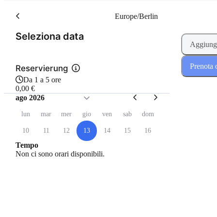
Europe/Berlin
(Passo 1 di 2)
Seleziona data
Aggiungi
Prenota 
Reservierung
Da 1 a 5 ore
0,00 €
ago 2026
lun
mar
mer
gio
ven
sab
dom
10
11
12
13
14
15
16
Tempo
Non ci sono orari disponibili.