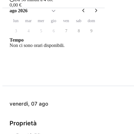
0,00 €
ago 2026
lun
mar
mer
gio
ven
sab
dom
3
4
5
6
7
8
9
Tempo
Non ci sono orari disponibili.
venerdì, 07 ago
Proprietà