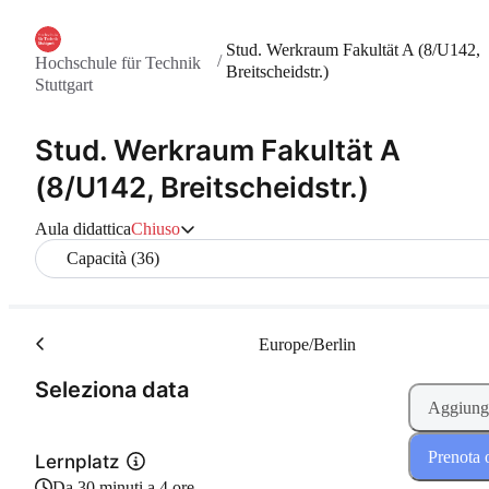
Stud. Werkraum Fakultät A (8/U142,
/
Hochschule für Technik
Breitscheidstr.)
Stuttgart
Stud. Werkraum Fakultät A
(8/U142, Breitscheidstr.)
Aula didattica
Chiuso
Capacità (36)
Europe/Berlin
(Passo 1 di 2)
Seleziona data
Aggiungi
Prenota 
Lernplatz
Da 30 minuti a 4 ore