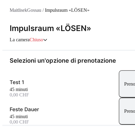
MaitlisekGossau
/
Impulsraum «LÖSEN»
Impulsraum «LÖSEN»
La camera
Chiuso
Selezioni un'opzione di prenotazione
Test 1
Preno
45 minuti
0,00 CHF
Feste Dauer
Preno
45 minuti
0,00 CHF