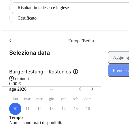
Risultati in tedesco e inglese
Certificato
Europe/Berlin
(Passo 1 di 2)
Seleziona data
Aggiungi
Prenota 
Bürgertestung - Kostenlos
5 minuti
0,00 €
ago 2026
lun
mar
mer
gio
ven
sab
dom
10
11
12
13
14
15
16
Tempo
Non ci sono orari disponibili.