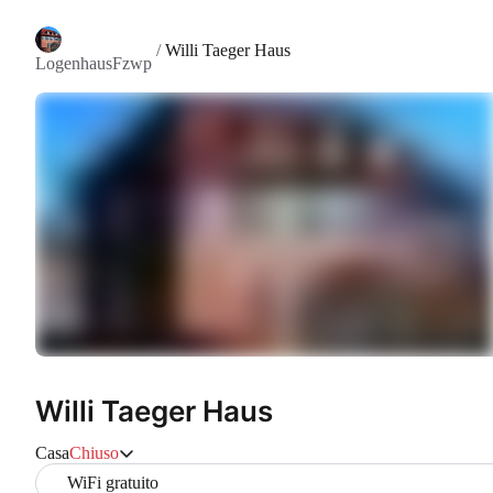
/
Willi Taeger Haus
LogenhausFzwp
Willi Taeger Haus
Casa
Chiuso
WiFi gratuito