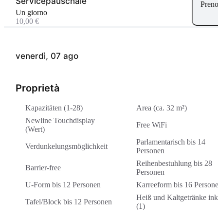
Servicepauschale
Preno
Un giorno
10,00 €
venerdì, 07 ago
Proprietà
Kapazitäten (1-28)
Area (ca. 32 m²)
Newline Touchdisplay
Free WiFi
(Wert)
Parlamentarisch bis 14
Verdunkelungsmöglichkeit
Personen
Reihenbestuhlung bis 28
Barrier-free
Personen
U-Form bis 12 Personen
Karreeform bis 16 Person
Heiß und Kaltgetränke ink
Tafel/Block bis 12 Personen
(1)