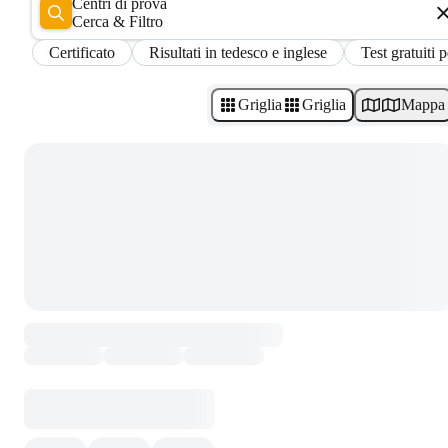
Centri di prova
Cerca & Filtro
Certificato
Risultati in tedesco e inglese
Test gratuiti p
Griglia
Griglia
Mappa