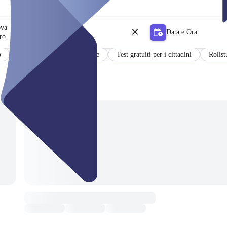
ova
Data e Ora
ro
o
Risultati in tedesco e inglese
Test gratuiti per i cittadini
Rollst