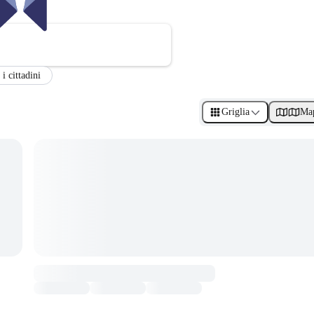
 i cittadini
Griglia
Ma