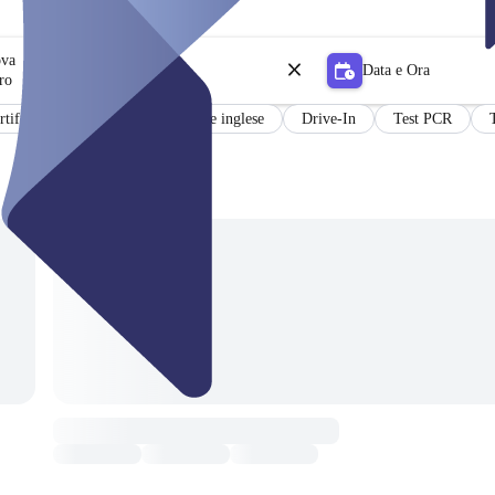
ova
Data e Ora
ro
rtificato
Risultati in tedesco e inglese
Drive-In
Test PCR