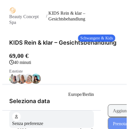
KIDS Rein & klar –
/
Beauty Concept
Gesichtsbehandlung
Spa
Schwangere & Kids
KIDS Rein & klar – Gesichtsbehandlung
69,00 €
40 minuti
Estetiste
Europe/Berlin
(Passo 1 di 2)
Seleziona data
Aggiungi
Senza preferenze
Prenota 