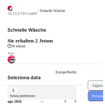
/
Schnelle Wäsche
ALLGUTH GmbH
Schnelle Wäsche
Sie erhalten 2 Jetons
30 minuti
Auto
Europe/Berlin
(Passo 1 di 2)
Seleziona data
Aggiungi
Senza preferenze
Prenota 
ago 2026