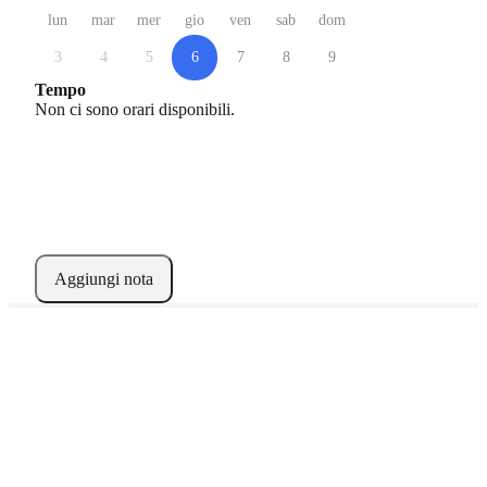
lun
mar
mer
gio
ven
sab
dom
3
4
5
6
7
8
9
Tempo
Non ci sono orari disponibili.
Aggiungi nota