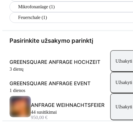
Mikrofonanlage (1)
Feuerschale (1)
Pasirinkite užsakymo parinktį
Užsakyti
GREENSQUARE ANFRAGE HOCHZEIT
3 dienų
Užsakyti
GREENSQUARE ANFRAGE EVENT
1 dienos
ANFRAGE WEIHNACHTSFEIER
Užsakyti
44 susitikimai
950,00 €