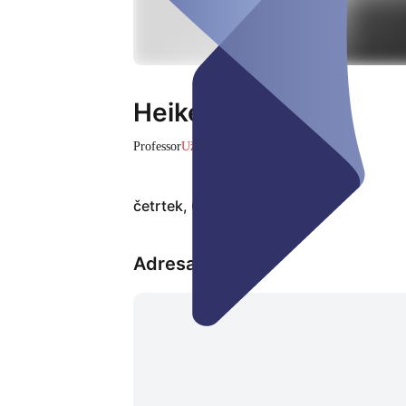
Heike Frühwirth
Professor
Uždaryta
četrtek, 06. avg.
Adresas