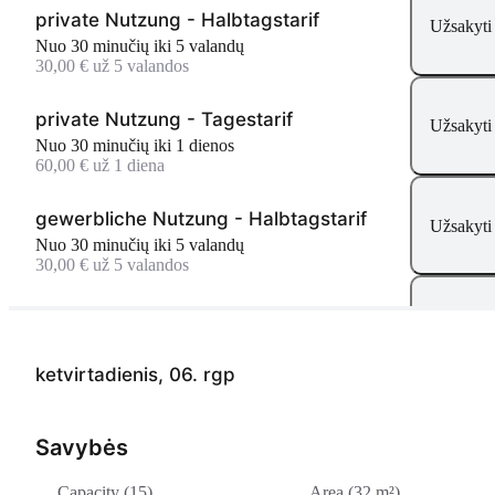
private Nutzung - Halbtagstarif
Užsakyti
Nuo 30 minučių iki 5 valandų
30,00 € už 5 valandos
private Nutzung - Tagestarif
Užsakyti
Nuo 30 minučių iki 1 dienos
60,00 € už 1 diena
gewerbliche Nutzung - Halbtagstarif
Užsakyti
Nuo 30 minučių iki 5 valandų
30,00 € už 5 valandos
gewerbliche Nutzung - Tagestarif
Užsakyti
Nuo 30 minučių iki 1 dienos
60,00 € už 1 diena
ketvirtadienis, 06. rgp
Savybės
Capacity (15)
Area (32 m²)