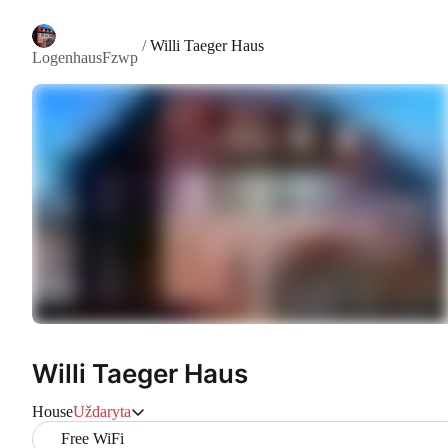
/
Willi Taeger Haus
LogenhausFzwp
Willi Taeger Haus
House
Uždaryta
Free WiFi