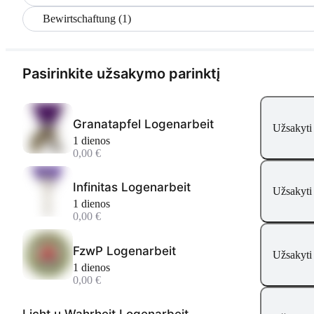
Bewirtschaftung (1)
Pasirinkite užsakymo parinktį
Granatapfel Logenarbeit
Užsakyti
1 dienos
0,00 €
Infinitas Logenarbeit
Užsakyti
1 dienos
0,00 €
FzwP Logenarbeit
Užsakyti
1 dienos
0,00 €
Licht u Wahrheit Logenarbeit