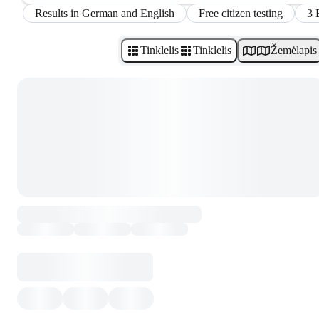
Results in German and English
Free citizen testing
3 
Tinklelis
Tinklelis
Žemėlapis