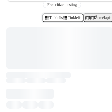
Free citizen testing
Tinklelis
Tinklelis
Žemėlapis