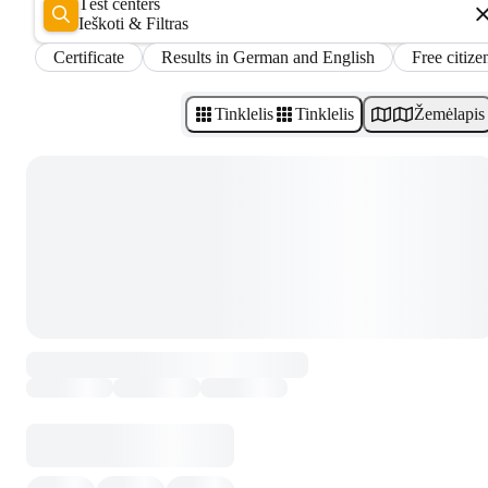
Test centers
Ieškoti & Filtras
Certificate
Results in German and English
Free citize
Tinklelis
Tinklelis
Žemėlapis