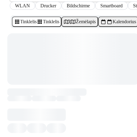
WLAN
Drucker
Bildschirme
Smartboard
S
Tinklelis
Tinklelis
Žemėlapis
Kalendorius